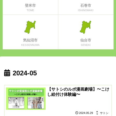
登米市
石巻市
TOME
ISHINOMAKI
気仙沼市
仙台市
KESSENNUMA
SENDAI
2024-05
【サトシのルポ漫画劇場】〜こけ
し絵付け体験編〜
サトシ
2024.05.29