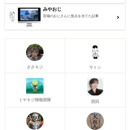
みやおじ
宮城のおじさんに焦点を当てた記事
ささキジ
サトシ
ミヤキジ情報部隊
西田