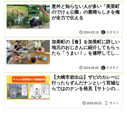
意外と知らない人が多い「美里町
のでけぇ公園」の素晴らしさを俺
が全力で伝える
ささキジ
2024.05.15
加美町の【食】を加美町に詳しい
地元のおじさんに紹介してもらっ
たら「うまい！」を連呼してしま
いました
ささキジ
2024.05.02
【大崎市岩出山】ザビのカレーに
行ったらずんだナンという宮城な
らではのナンを発見【サトシの宮
城県ルポ漫画劇場】
サトシ
2024.05.01