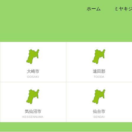
ホーム
ミヤキ
大崎市
遠田郡
OOSAKI
TOODA
気仙沼市
仙台市
KESSENNUMA
SENDAI