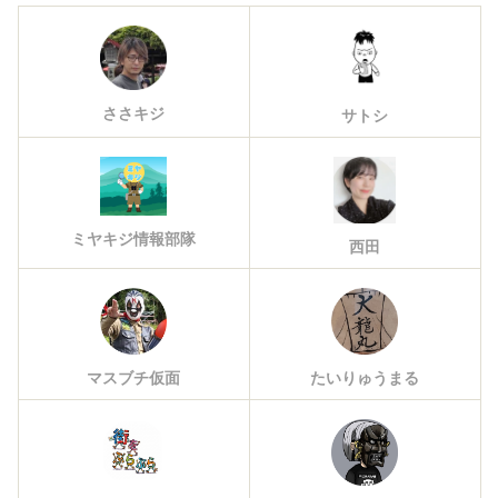
ささキジ
サトシ
ミヤキジ情報部隊
西田
マスブチ仮面
たいりゅうまる