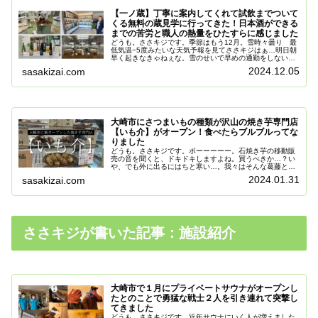
【一ノ蔵】丁寧に案内してくれて試飲までついて
くる無料の蔵見学に行ってきた！日本酒ができる
までの苦労と職人の熱量をひたすらに感じました
どうも。ささキジです。季節はもう12月。雪時々曇り 最
低気温−5度みたいな天気予報を見てささキジはぁ…明日朝
早く起きなきゃねぇな。雪のせいで早めの通勤をしないと
いけないのはまったくもって納得できねぇ。なんて落ち込
2024.12.05
sasakizai.com
む季節がやって来ました。そん...
大崎市にさつまいもの種類が沢山の焼き芋専門店
【いも介】がオープン！食べたらブルブルってな
りました
どうも。ささキジです。ポーーーーー。石焼き芋の移動販
売の音を聞くと、ドキドキしますよね。買うべきか…？い
や、でも外に出るにはちと寒い…。我々はそんな葛藤と戦
いながら冬を越してきたわけですよ。そして近年。さつま
2024.01.31
sasakizai.com
いもブームといっても過言ではない...
ささキジが書いた記事：施設紹介
大崎市で１月にプライベートサウナがオープンし
たとのことで勇猛な戦士２人を引き連れて突撃し
てきました
どうも。ささキジです。近年サウナにいく人が増えました