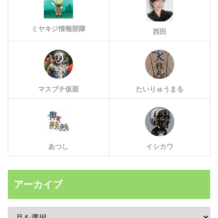
ミヤキジ情報部隊
西田
マスブチ仮面
たいりゅうまる
あつし
イシカワ
アーカイブ