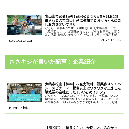
岩出山で武者行列！政宗公まつりが9月8日に開
催されるので当日行列に参加するおっちゃんに楽
しみ方を聞いてきた
どうも。ささキジです。9月8日(日曜日)大崎市岩出山で
【政宗公まつり】が開催されます。どんなお祭りかと言う
と、武者行列がおそらくメインのおまつり。甲冑武者が岩
出山の町を歩く様子は岩出山の風情のある景色とドンピシ
2024.09.02
sasakizai.com
ャ。きっと見ていてワクワクにな...
ささキジが書いた記事：企業紹介
大崎市松山【株本】へ全力取材！野菜作り？！ハ
ンドスピナー？！想像以上にワクワクが止まらん
製造業の会社だった | いいとめインフォ
みなさん、こんにちは。 ささキジです。 今回は、なんと
初の試み。 製造業の会社さんの取材をしてきました。 製
造業界が今、若い人がなかなか来ないらしい。 任せなさ
い。ささキジ実は製造業歴9年です。ばっちりいいとこ紹
e-tome.info
介したる
【涌谷町】「源泉くらいしか良いところなかっ