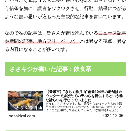
だからこそ私は【大人に夢と遊び心を思い出させる】とい
う信条を胸に、読者をワクワクさせ、行動、結果につがる
ような熱い思いが込もった主観的な記事を書いています。
なので私の記事は、皆さんが普段読んでいる
ニュース記事
や新聞の記事、地方フリーペーパー
とは異なる視点、異な
る内容になることが多いです。
ささキジが書いた記事：飲食系
【登米市】"きらく粋月山"創業104年の老舗はカ
ウンターで揚げたての天ぷらを提供するという粋
な計らいを行なっていました
どうも。ささキジです。私、普段からSNSというものを活
用させていただいているのですが、本当にありがてぇこと
に「ここ記事にしてみたら？」みたいな情報をいただくこ
とがあるんですよ。今回そんな連絡が来まして、なんと
2024.12.06
sasakizai.com
【カウンターで揚げたての天ぷらが...