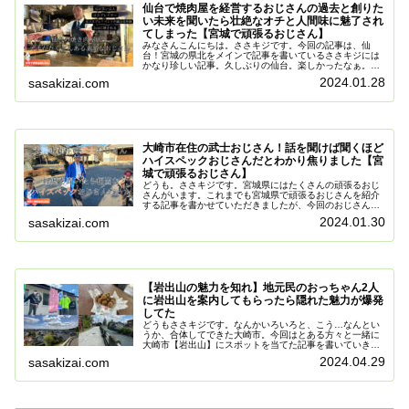
仙台で焼肉屋を経営するおじさんの過去と創りた
い未来を聞いたら壮絶なオチと人間味に魅了され
てしまった【宮城で頑張るおじさん】
みなさんこんにちは。ささキジです。今回の記事は、仙
台！宮城の県北をメインで記事を書いているささキジには
かなり珍しい記事。久しぶりの仙台。楽しかったなぁ。仙
台に住んでいる方にとってはいつもの風景なんだろうけ
2024.01.28
sasakizai.com
ど、私にとっては新鮮。ちなみに１番興...
大崎市在住の武士おじさん！話を聞けば聞くほど
ハイスペックおじさんだとわかり焦りました【宮
城で頑張るおじさん】
どうも。ささキジです。宮城県にはたくさんの頑張るおじ
さんがいます。これまでも宮城県で頑張るおじさんを紹介
する記事を書かせていただきましたが、今回のおじさんも
なかなかに個性があります。今回は大崎市古川にお住まい
2024.01.30
sasakizai.com
のこの方！龍ちゃんです。見たまん...
【岩出山の魅力を知れ】地元民のおっちゃん2人
に岩出山を案内してもらったら隠れた魅力が爆発
してた
どうもささキジです。なんかいろいろと、こう…なんとい
うか、合体してできた大崎市。今回はとある方々と一緒に
大崎市【岩出山】にスポットを当てた記事を書いていきた
いと思います。ついたぜ待ち合わせ場所の岩出山駅。実は
2024.04.29
sasakizai.com
生まれて初めて来ました。ささキジ...