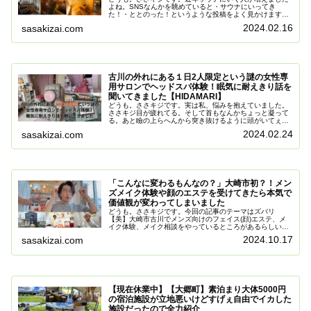
よね。SNSなんかを眺めていると・サウナにいってき
た！・ととのった！というような投稿をよく見かけます。
ささキジささキジはどうなのかというと、サウナというも
2024.02.16
sasakizai.com
のに真正面から向かい合ったことがな...
古川の外れにある１日2人限定という謎の女性専
用サロンでヘッドスパ体験！眠気に耐えきり話を
聞いてきました【HIDAMARI】
どうも。ささキジです。実は私、悩みを抱えていました。
ささキジ目が疲れてる。そして首もなんかちょっと凝って
る。あと瞼の上らへんから突き抜けるように頭がいてぇ。
いついかなるときもパソコンと全力で向き合ってきた代
2024.02.24
sasakizai.com
償。それがここにきて一気に押し寄せ...
「こんなに変わるもんなの？」大崎市初？！メン
ズメイク体験や顔のエステを受けてきたら本気で
価値観が変わってしまいました
どうも。ささキジです。今回の記事のテーマはズバリ
【美】大崎市古川でメンズ向けのフェイス(顔)エステ、メ
イク体験、メイク相談をやっているところがあるらしい…
ささキジ自分は眉毛が非対称だったり、毛穴の開きがあっ
2024.10.17
sasakizai.com
たりなどしてて実は結構気にしてる。...
【現在休業中】【大郷町】素泊まり大体5000円
の宿泊施設が立地悪いけどすげぇ自由でイカした
施設だったので全力紹介