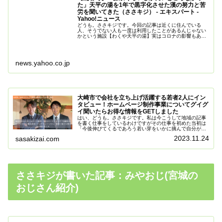
た」天平の湯を1年で黒字化させた漢の努力と苦
労を聞いてきた（ささキジ） - エキスパート -
Yahoo!ニュース
どうも。ささキジです。今回の記事は近くに住んでいる
人、そうでない人も一度は利用したことがあるんじゃない
かという施設【わくや天平の湯】実はコロナの影響もあっ
て、内情は経営難に苦しんでたんですね。そんな状
news.yahoo.co.jp
大崎市で会社を立ち上げ活躍する若者2人にイン
タビュー！ホームページ制作事業についてグイグ
イ聞いたらお得な情報をGETしました
はい、どうも。ささキジです。私は今こうして地域の記事
を書く仕事をしているわけですがその仕事を初めた当初は
「今後伸びてくるであろう若い芽をいかに摘んで自分が追
い越されるのを回避するか」と考えてたもんですよ。だっ
2023.11.24
sasakizai.com
て追い越されるのめちゃくちゃ怖い...
ささキジが書いた記事：みやおじ(宮城の
おじさん紹介)