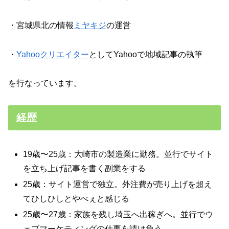
・宮城県北の情報
ミヤキジ
の運営
・
Yahooクリエイター
としてYahooで地域記事の執筆
を行なっています。
経歴
19歳〜25歳：大崎市の製造業に勤務。並行でサイト
を立ち上げ記事を書く副業をする
25歳：サイト運営で独立。外注費が売り上げを超え
てひしひしとやべぇと感じる
25歳〜27歳：家族を残し埼玉へ出稼ぎへ。並行でウ
ェブマーケティングの仕事を請け負う