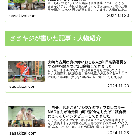
※こちらで紹介している施設は現在休業中です。どうも。
ささキジです。今回は個人的にすんげぇ面白いと思った場
所を紹介したいと思い記事を書いています。大郷町にある
宿泊施設なんだけど、これがまた面白いんだ。何が面白い
2024.08.23
sasakizai.com
のか？簡潔に説明すると【自由でも...
ささキジが書いた記事：人物紹介
大崎市古川出身の赤いおじさんが1日消防署長を
する噂を聞きつけ1日密着してきました
どうも。ささキジです。私は今回こちらにやってきまし
た。大崎市古川の消防署。私が地域のWebライターとして
活動して早3年。少しずつ地域の方に知ってもらえるよう
になってきました。地域紙などに過去の過ちをリークされ
ると困るので、ここらで子供の頃の...
2024.11.23
sasakizai.com
「自分、おおさき宝大使なので」プロレスラー
MAOさんが地元松山町で試合をしたぞ！試合後
にこっそりインタビューしてきました
どうも。ささキジです。私は過去にこんな記事を書きまし
た。要約すると大崎市松山町出身のプロレスラーMAOさん
が"あること"を告知するため宮城に帰ってきた11月17日に
自身の所属する団体主催のプロレスイベントを地元の大崎
2024.11.28
sasakizai.com
市松山町で開催する！とう...