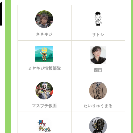
ささキジ
サトシ
ミヤキジ情報部隊
西田
マスブチ仮面
たいりゅうまる