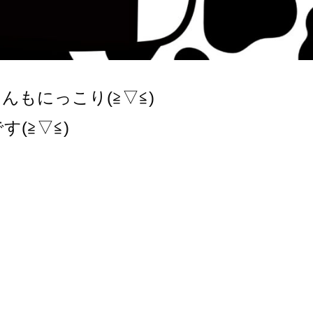
んもにっこり(≧▽≦)
す(≧▽≦)