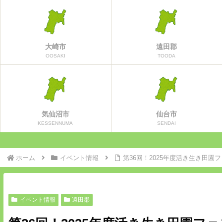
大崎市
遠田郡
OOSAKI
TOODA
気仙沼市
仙台市
KESSENNUMA
SENDAI
ホーム
イベント情報
第36回！2025年度活き生き田園
イベント情報
遠田郡