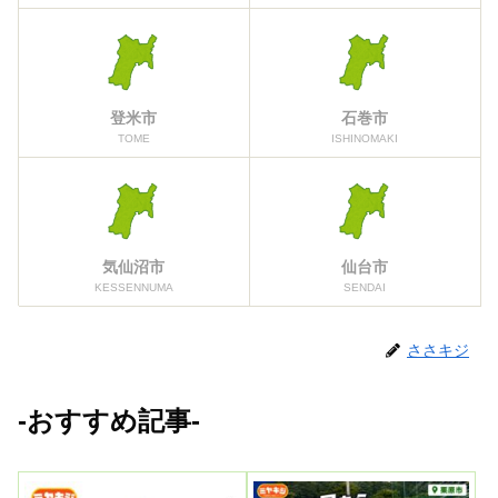
登米市
石巻市
TOME
ISHINOMAKI
気仙沼市
仙台市
KESSENNUMA
SENDAI
ささキジ
-おすすめ記事-