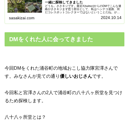
一緒に探検してきました
どうも。ささキジです。最近X(twitter)からのDMでこんな連
絡がささキジまず思う部分として、私はヘンテコ道路、何
だコレスポットコレクターではないということだね。がし
かし、正直どんなところか気になっているのも事実。わか
2024.10.14
sasakizai.com
った。一緒に行った...
DMをくれた人に会ってきました
今回DMをくれた涌谷町の地域おこし協力隊宮澤さんで
す。みなさんが見ての通り
優しいおじさん
です。
今回私と宮澤さんの2人で涌谷町の八十八ヶ所堂を見つけ
るため探検します。
八十八ヶ所堂とは？