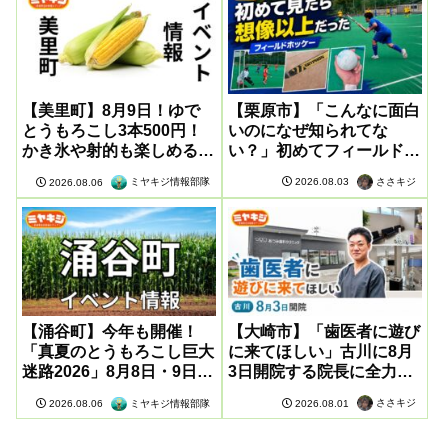
【美里町】8月9日！ゆで
【栗原市】「こんなに面白
とうもろこし3本500円！
いのになぜ知られてな
かき氷や射的も楽しめる感
い？」初めてフィールドホ
謝祭が開催
ッケーを見たら想像以上だ
ささキジ
2026.08.03
ミヤキジ情報部隊
2026.08.06
った
【涌谷町】今年も開催！
【大崎市】「歯医者に遊び
「真夏のとうもろこし巨大
に来てほしい」古川に8月
迷路2026」8月8日・9日に
3日開院する院長に全力取
開催
材してきた
ささキジ
2026.08.01
ミヤキジ情報部隊
2026.08.06