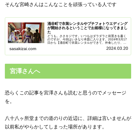
そんな宮崎さんはこんなことを頑張っている人です
涌谷町で衣装レンタルやプチフォトウエディング
が開始されるということでお姫様になってきまし
た
どうも。ささキジです。いつもはダラダラと前置きを書く
のですが、今回はいきなり本題に入ります。2024年3月17
日から【涌谷町で衣装レンタルができて、外食したり、出
かけたり、夫婦で写真撮ったりできる】事業がスタートす
2024.03.20
sasakizai.com
るらしいんだ。ささキジの地...
宮澤さんへ
恐らくこの記事を宮澤さんも読むと思うのでメッセージ
を。
八十八ヶ所堂までの道のりの近辺に、詳細は言いませんが
以前私がやらかしてしまった場所があります。