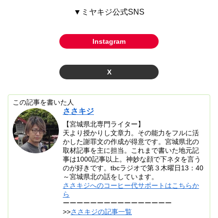
▼ミヤキジ公式SNS
Instagram
X
この記事を書いた人
ささキジ
【宮城県北専門ライター】
天より授かりし文章力。その能力をフルに活
かした謝罪文の作成が得意です。宮城県北の
取材記事を主に担当。これまで書いた地元記
事は1000記事以上。神妙な顔で下ネタを言う
のが好きです。tbcラジオで第３木曜日13：40
～宮城県北の話をしています。
ささキジへのコーヒー代サポートはこちらか
ら
ーーーーーーーーーーーーーーーー
>>
ささキジの記事一覧