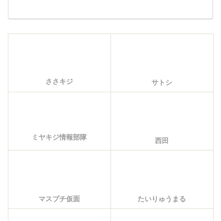
ささキジ
サトシ
ミヤキジ情報部隊
西田
マスブチ仮面
たいりゅうまる