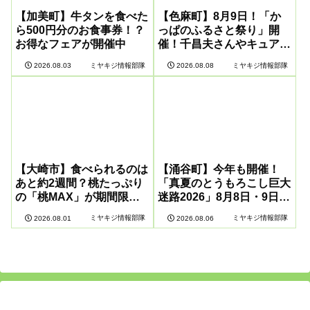
【加美町】牛タンを食べた
【色麻町】8月9日！「か
ら500円分のお食事券！？
っぱのふるさと祭り」開
お得なフェアが開催中
催！千昌夫さんやキュアア
イドルも登場
ミヤキジ情報部隊
ミヤキジ情報部隊
2026.08.03
2026.08.08
【大崎市】食べられるのは
【涌谷町】今年も開催！
あと約2週間？桃たっぷり
「真夏のとうもろこし巨大
の「桃MAX」が期間限定
迷路2026」8月8日・9日に
販売
開催
ミヤキジ情報部隊
ミヤキジ情報部隊
2026.08.01
2026.08.06