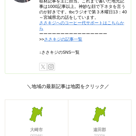
取材記事を主に担当。これまで書いた地元記
事は1000記事以上。神妙な顔で下ネタを言う
のが好きです。tbcラジオで第３木曜日13：40
～宮城県北の話をしています。
ささキジへのコーヒー代サポートはこちらか
ら
ーーーーーーーーーーーーーーーー
>>
ささキジの記事一覧
↓ささキジのSNS一覧
＼地域の最新記事は地図をクリック／
大崎市
遠田郡
OOSAKI
TOODA