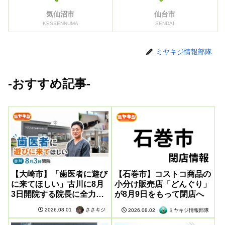
気仙沼市
仙台市
KESSENNUMA
SENDAI
ミヤキジ情報部隊
-おすすめ記事-
【大崎市】「歯医者に遊び
【石巻市】コストコ商品の
に来てほしい」古川に8月
小分け販売店「どんぐり」
3日開院する院長に全力取
が8月9日をもって閉店へ
材してきた
ささキジ
2026.08.01
ミヤキジ情報部隊
2026.08.02