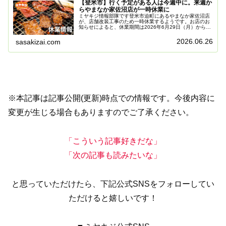
【登米市】行く予定がある人は今週中に。来週か
らやまなか家佐沼店が一時休業に
ミヤキジ情報部隊です登米市迫町にあるやまなか家佐沼店
が、店舗改装工事のため一時休業するようです。お店のお
知らせによると、休業期間は2026年6月29日（月）から7
月9日（木）まで。つまり、営業は今週までとなり、来週
から約2週間は利用できなく...
2026.06.26
sasakizai.com
※本記事は記事公開(更新)時点での情報です。今後内容に
変更が生じる場合もありますのでご了承ください。
「こういう記事好きだな」
「次の記事も読みたいな」
と思っていただけたら、下記公式SNSをフォローしてい
ただけると嬉しいです！