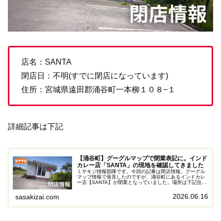
店名：SANTA
閉店日：不明(すでに閉店になっています)
住所：宮城県遠田郡涌谷町一本柳１０８−１
詳細記事は下記
【涌谷町】グーグルマップで閉業表記に。インド
カレー店「SANTA」の現地を確認してきました
ミヤキジ情報部隊です。今回の記事は閉店情報。グーグル
マップ情報で発見したのですが、涌谷町にあるインドカレ
ー店【SANTA】が閉業となっていました。場所は下記住
所：宮城県遠田郡涌谷町一本柳１０８−１実際に行ってみ
たグーグルマップの閉業の記載だ...
2026.06.16
sasakizai.com