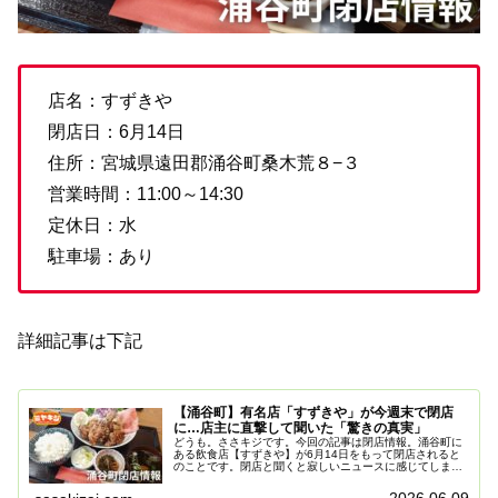
店名：すずきや
閉店日：6月14日
住所：宮城県遠田郡涌谷町桑木荒８−３
営業時間：11:00～14:30
定休日：水
駐車場：あり
詳細記事は下記
【涌谷町】有名店「すずきや」が今週末で閉店
に…店主に直撃して聞いた「驚きの真実」
どうも。ささキジです。今回の記事は閉店情報。涌谷町に
ある飲食店【すずきや】が6月14日をもって閉店されると
のことです。閉店と聞くと寂しいニュースに感じてしまい
ますが、店主の鈴木さんにお話を伺ったところ、完全に営
業を終了するわけではないそうで...
2026.06.09