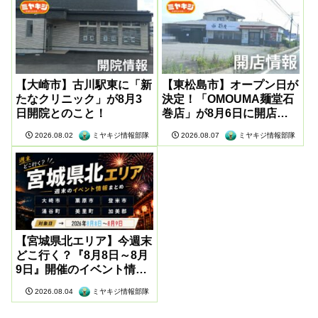
【大崎市】古川駅東に「新
【東松島市】オープン日が
たなクリニック」が8月3
決定！「OMOUMA麺堂石
日開院とのこと！
巻店」が8月6日に開店し
ていました
ミヤキジ情報部隊
ミヤキジ情報部隊
2026.08.02
2026.08.07
【宮城県北エリア】今週末
どこ行く？『8月8日～8月
9日』開催のイベント情報
まとめ
ミヤキジ情報部隊
2026.08.04