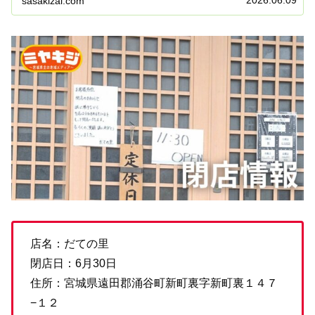
sasakizai.com
店名：だての里
閉店日：6月30日
住所：宮城県遠田郡涌谷町新町裏字新町裏１４７
−１２