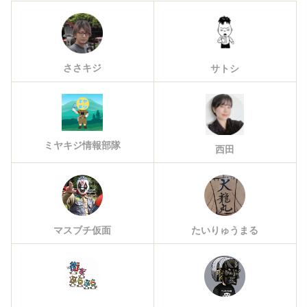
ささキジ
サトシ
ミヤキジ情報部隊
西田
マスブチ仮面
たいりゅうまる