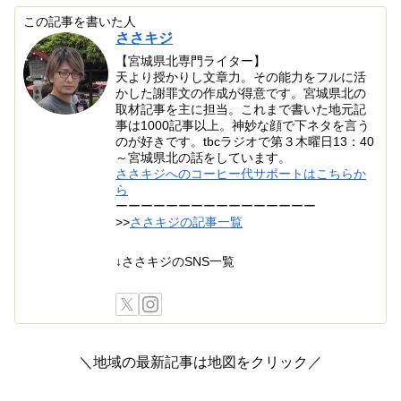
この記事を書いた人
ささキジ
【宮城県北専門ライター】
天より授かりし文章力。その能力をフルに活
かした謝罪文の作成が得意です。宮城県北の
取材記事を主に担当。これまで書いた地元記
事は1000記事以上。神妙な顔で下ネタを言う
のが好きです。tbcラジオで第３木曜日13：40
～宮城県北の話をしています。
ささキジへのコーヒー代サポートはこちらか
ら
ーーーーーーーーーーーーーーーー
>>
ささキジの記事一覧
↓ささキジのSNS一覧
＼地域の最新記事は地図をクリック／