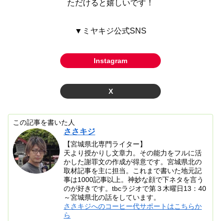
ただけると嬉しいです！
▼ミヤキジ公式SNS
Instagram
X
この記事を書いた人
ささキジ
【宮城県北専門ライター】
天より授かりし文章力。その能力をフルに活
かした謝罪文の作成が得意です。宮城県北の
取材記事を主に担当。これまで書いた地元記
事は1000記事以上。神妙な顔で下ネタを言う
のが好きです。tbcラジオで第３木曜日13：40
～宮城県北の話をしています。
ささキジへのコーヒー代サポートはこちらか
ら