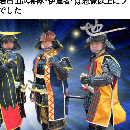
岩出山武将隊”伊達者”は想像以上にフ
でした