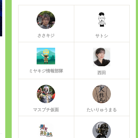
ささキジ
サトシ
ミヤキジ情報部隊
西田
マスブチ仮面
たいりゅうまる