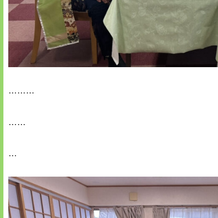
………
……
…