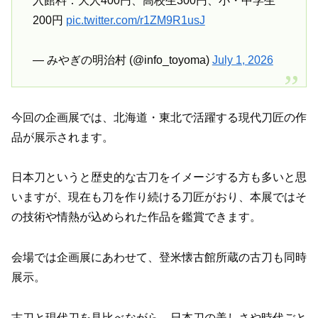
入館料：大人400円、高校生300円、小・中学生
200円
pic.twitter.com/r1ZM9R1usJ
— みやぎの明治村 (@info_toyoma)
July 1, 2026
今回の企画展では、北海道・東北で活躍する現代刀匠の作
品が展示されます。
日本刀というと歴史的な古刀をイメージする方も多いと思
いますが、現在も刀を作り続ける刀匠がおり、本展ではそ
の技術や情熱が込められた作品を鑑賞できます。
会場では企画展にあわせて、登米懐古館所蔵の古刀も同時
展示。
古刀と現代刀を見比べながら、日本刀の美しさや時代ごと