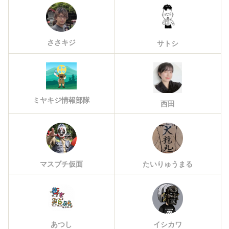
ささキジ
サトシ
ミヤキジ情報部隊
西田
マスブチ仮面
たいりゅうまる
あつし
イシカワ