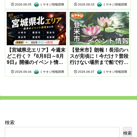
報まとめ
ミヤキジ情報部隊
ミヤキジ情報部隊
2026.08.05
2026.08.03
【宮城県北エリア】今週末
【登米市】朗報！長沼のハ
どこ行く？『8月8日～8月
スが見頃に！今だけ？普段
9日』開催のイベント情報
行けない場所まで船で行け
まとめ
るそうです
ミヤキジ情報部隊
ミヤキジ情報部隊
2026.08.04
2026.08.07
検索
検索