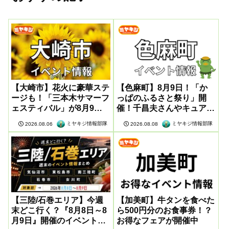
【大崎市】花火に豪華ステ
【色麻町】8月9日！「か
ージも！「三本木サマーフ
っぱのふるさと祭り」開
ェスティバル」が8月9日
催！千昌夫さんやキュアア
に開催
イドルも登場
ミヤキジ情報部隊
ミヤキジ情報部隊
2026.08.06
2026.08.08
【三陸/石巻エリア】今週
【加美町】牛タンを食べた
末どこ行く？『8月8日～8
ら500円分のお食事券！？
月9日』開催のイベント情
お得なフェアが開催中