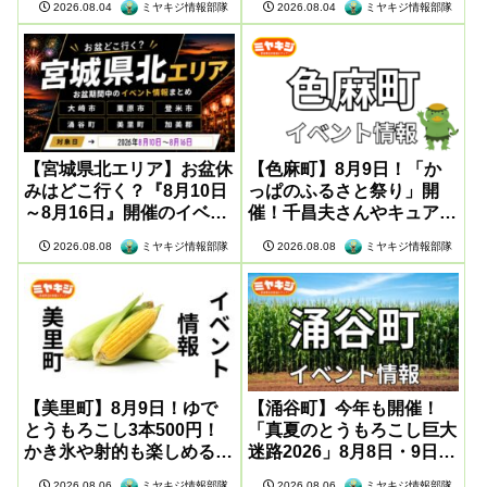
ミヤキジ情報部隊
ミヤキジ情報部隊
2026.08.04
2026.08.04
【宮城県北エリア】お盆休
【色麻町】8月9日！「か
みはどこ行く？『8月10日
っぱのふるさと祭り」開
～8月16日』開催のイベン
催！千昌夫さんやキュアア
ト情報まとめ
イドルも登場
ミヤキジ情報部隊
ミヤキジ情報部隊
2026.08.08
2026.08.08
【美里町】8月9日！ゆで
【涌谷町】今年も開催！
とうもろこし3本500円！
「真夏のとうもろこし巨大
かき氷や射的も楽しめる感
迷路2026」8月8日・9日に
謝祭が開催
開催
ミヤキジ情報部隊
ミヤキジ情報部隊
2026.08.06
2026.08.06