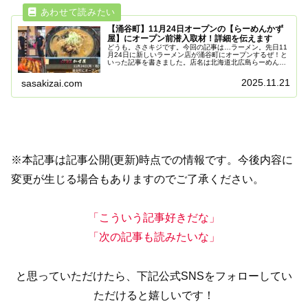
【涌谷町】11月24日オープンの【らーめんかず
屋】にオープン前潜入取材！詳細を伝えます
どうも。ささキジです。今回の記事は…ラーメン。先日11
月24日に新しいラーメン店が涌谷町にオープンするぜ！と
いった記事を書きました。店名は北海道北広島らーめんか
ず屋。北海道の店舗からこちらに移転してきたらしい。そ
んなお店ですが、今回なんとね...
2025.11.21
sasakizai.com
※本記事は記事公開(更新)時点での情報です。今後内容に
変更が生じる場合もありますのでご了承ください。
「こういう記事好きだな」
「次の記事も読みたいな」
と思っていただけたら、下記公式SNSをフォローしてい
ただけると嬉しいです！