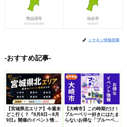
気仙沼市
仙台市
KESSENNUMA
SENDAI
ミヤキジ情報部隊
-おすすめ記事-
【宮城県北エリア】今週末
【大崎市】この時期だけ！
どこ行く？『8月8日～8月
ブルーベリー好きにはたま
9日』開催のイベント情報
らないお得な「ブルーベリ
まとめ
ー祭」が開催