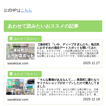
公式HPは
こちら
あわせて読みたいおススメの記事
【涌谷町】「いや、ディープすぎんだろ」地元民
におすすめの涌谷デートスポットを聞いてみた
どうも。ささキジです。この記事は地元の方々のリアルな
声を知りたい！ということで、SNSを利用して地元民の声
を記事にまとめようのコーナーです。今回のお題は涌谷町
でデート…。ついつい仙台や石巻市、大崎市へ行きそうな
ところを【涌谷町】で限定して聞...
2025.11.27
sasakizai.com
「そんな裏側があるなんて…」美里町に新たなリ
サイクルショップがオープンしたので潜入してき
ました
どうも。ささキジです。あなたの町にも私の町にも、大体
どこかには「リサイクルショップ」ってあるじゃないです
か？近年、大手のリサイクルショップも増えてきて、果た
してささキジ地域に根付いた倉庫っぽいリサイクルショッ
2025.11.18
sasakizai.com
プはやっていけんのか？とささキジ...