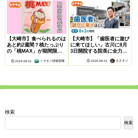
【大崎市】食べられるのは
【大崎市】「歯医者に遊び
あと約2週間？桃たっぷり
に来てほしい」古川に8月
の「桃MAX」が期間限定
3日開院する院長に全力取
販売
材してきた
ささキジ
2026.08.01
ミヤキジ情報部隊
2026.08.01
検索
検索