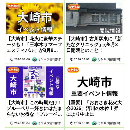
【大崎市】花火に豪華ステ
【大崎市】古川駅東に「新
ージも！「三本木サマーフ
たなクリニック」が8月3
ェスティバル」が8月9日
日開院とのこと！
に開催
ミヤキジ情報部隊
ミヤキジ情報部隊
2026.08.06
2026.08.02
【大崎市】この時期だけ！
【重要】「おおさき花火大
ブルーベリー好きにはたま
会2026」河川の水位上昇
らないお得な「ブルーベリ
により中止に
ー祭」が開催
ミヤキジ情報部隊
ミヤキジ情報部隊
2026.08.04
2026.08.01