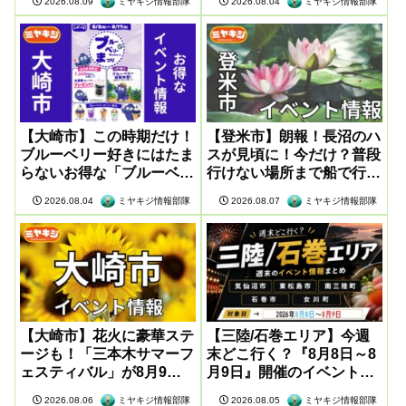
ミヤキジ情報部隊
ミヤキジ情報部隊
2026.08.09
2026.08.04
【大崎市】この時期だけ！
【登米市】朗報！長沼のハ
ブルーベリー好きにはたま
スが見頃に！今だけ？普段
らないお得な「ブルーベリ
行けない場所まで船で行け
ー祭」が開催
るそうです
ミヤキジ情報部隊
ミヤキジ情報部隊
2026.08.04
2026.08.07
【大崎市】花火に豪華ステ
【三陸/石巻エリア】今週
ージも！「三本木サマーフ
末どこ行く？『8月8日～8
ェスティバル」が8月9日
月9日』開催のイベント情
に開催
報まとめ
ミヤキジ情報部隊
ミヤキジ情報部隊
2026.08.06
2026.08.05