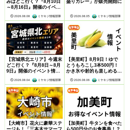
みはどこ行く？『8月10日
盛りカレー」が販売開始に
～8月16日』開催のイベン
ト情報まとめ
ミヤキジ情報部隊
ミヤキジ情報部隊
2026.08.08
2026.08.05
【宮城県北エリア】今週末
【美里町】8月9日！ゆで
どこ行く？『8月8日～8月
とうもろこし3本500円！
9日』開催のイベント情報
かき氷や射的も楽しめる感
まとめ
謝祭が開催
ミヤキジ情報部隊
ミヤキジ情報部隊
2026.08.04
2026.08.06
【大崎市】花火に豪華ステ
【加美町】牛タンを食べた
ージも！「三本木サマーフ
ら500円分のお食事券！？