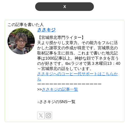
X
この記事を書いた人
ささキジ
【宮城県北専門ライター】
天より授かりし文章力。その能力をフルに活
かした謝罪文の作成が得意です。宮城県北の
取材記事を主に担当。これまで書いた地元記
事は1000記事以上。神妙な顔で下ネタを言う
のが好きです。tbcラジオで第３木曜日13：40
～宮城県北の話をしています。
ささキジへのコーヒー代サポートはこちらか
ら
ーーーーーーーーーーーーーーーー
>>
ささキジの記事一覧
↓ささキジのSNS一覧