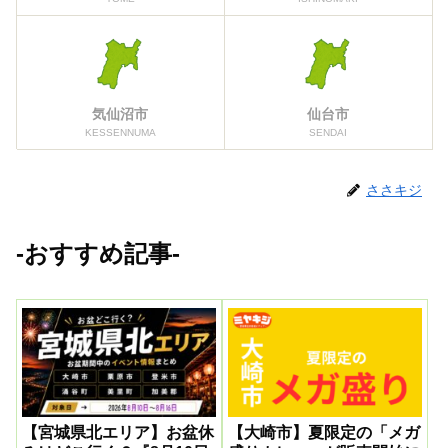
気仙沼市
仙台市
KESSENNUMA
SENDAI
ささキジ
-おすすめ記事-
【宮城県北エリア】お盆休
【大崎市】夏限定の「メガ