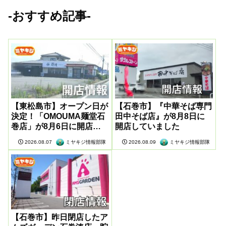
-おすすめ記事-
【東松島市】オープン日が
【石巻市】『中華そば専門
決定！「OMOUMA麺堂石
田中そば店』が8月8日に
巻店」が8月6日に開店し
開店していました
ていました
ミヤキジ情報部隊
ミヤキジ情報部隊
2026.08.07
2026.08.09
【石巻市】昨日閉店したア