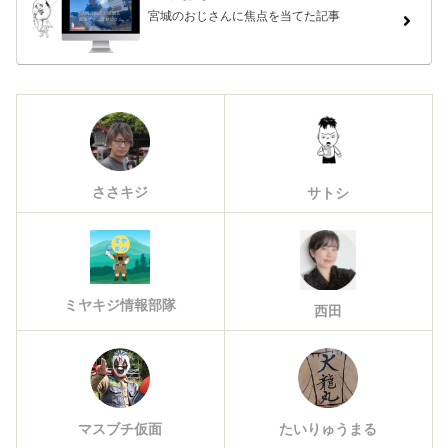
宮城のおじさんに焦点を当てた記事
ささキジ
サトシ
ミヤキジ情報部隊
西田
マスブチ仮面
たいりゅうまる