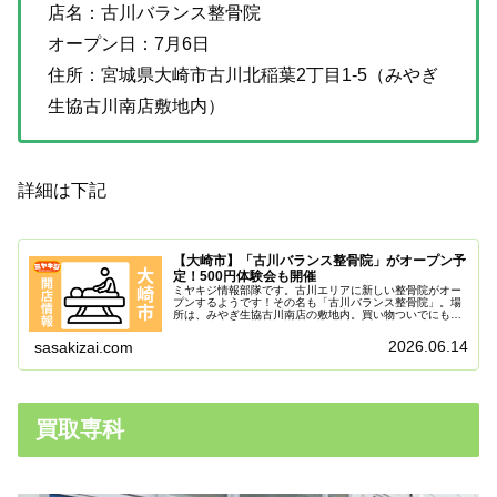
店名：古川バランス整骨院
オープン日：7月6日
住所：宮城県大崎市古川北稲葉2丁目1-5（みやぎ
生協古川南店敷地内）
詳細は下記
【大崎市】「古川バランス整骨院」がオープン予
定！500円体験会も開催
ミヤキジ情報部隊です。古川エリアに新しい整骨院がオー
プンするようです！その名も「古川バランス整骨院」。場
所は、みやぎ生協古川南店の敷地内。買い物ついでにも立
ち寄りやすい立地となっています。今回のオープンにあわ
せて、プレオープン施術体験会も開...
2026.06.14
sasakizai.com
買取専科