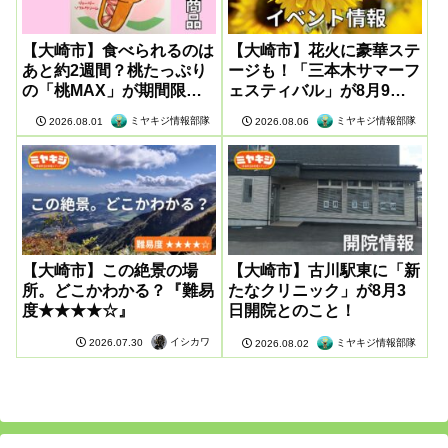
【大崎市】食べられるのは
【大崎市】花火に豪華ステ
あと約2週間？桃たっぷり
ージも！「三本木サマーフ
の「桃MAX」が期間限定
ェスティバル」が8月9日
販売
に開催
ミヤキジ情報部隊
ミヤキジ情報部隊
2026.08.01
2026.08.06
【大崎市】この絶景の場
【大崎市】古川駅東に「新
所。どこかわかる？『難易
たなクリニック」が8月3
度★★★★☆』
日開院とのこと！
イシカワ
2026.07.30
ミヤキジ情報部隊
2026.08.02