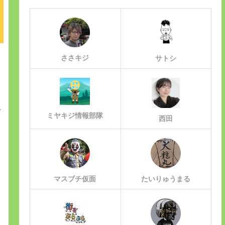
ささキジ
サトシ
て
ミヤキジ情報部隊
西田
マスブチ仮面
たいりゅうまる