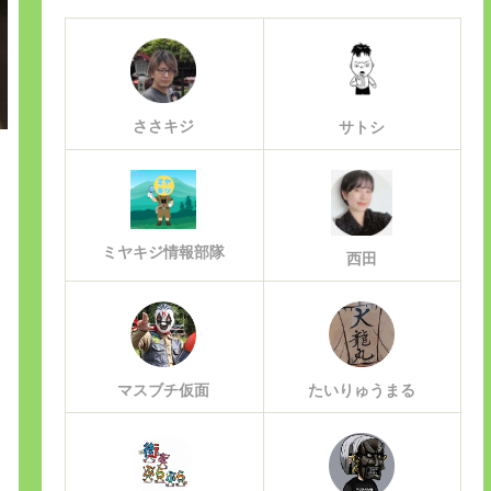
ささキジ
サトシ
ミヤキジ情報部隊
西田
マスブチ仮面
たいりゅうまる