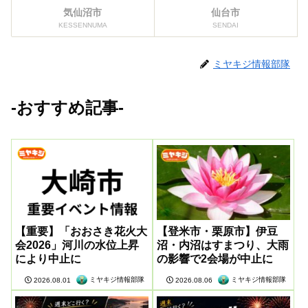
気仙沼市
仙台市
KESSENNUMA
SENDAI
ミヤキジ情報部隊
-おすすめ記事-
【重要】「おおさき花火大
【登米市・栗原市】伊豆
会2026」河川の水位上昇
沼・内沼はすまつり、大雨
により中止に
の影響で2会場が中止に
ミヤキジ情報部隊
ミヤキジ情報部隊
2026.08.01
2026.08.06