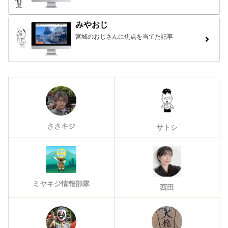
みやおじ
宮城のおじさんに焦点を当てた記事
ささキジ
サトシ
ミヤキジ情報部隊
西田