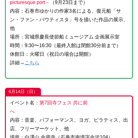
picturesque port－
（9月23日まで）
内容：石巻市ゆかりの作家3名による、復元船「サ
ン・ファン・バウティスタ」号を描いた作品の展示、
他
場所：宮城県慶長使節船ミュージアム 企画展示室
時間：9:30〜16:30（最終入館は閉館30分前まで）
休館日：火曜日（祝日の場合は開館）
詳細→
こちら
6月14日（日）
イベント名：
第7回寺フェス 共に前
へ
内容：音楽、パフォーマンス、ヨガ、ピラティス、出
店、フリーマーケット、他
場所：白澤山 金蔵寺（石巻市南境字金沢104）