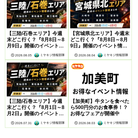
【三陸/石巻エリア】今週
【宮城県北エリア】今週末
末どこ行く？『8月8日～8
どこ行く？『8月8日～8月
月9日』開催のイベント情
9日』開催のイベント情報
報まとめ
まとめ
ミヤキジ情報部隊
ミヤキジ情報部隊
2026.08.05
2026.08.04
【三陸/石巻エリア】今週
【加美町】牛タンを食べた
末どこ行く？『8月1日～8
ら500円分のお食事券！？
月2日』開催のイベント情
お得なフェアが開催中
報まとめ
ミヤキジ情報部隊
ミヤキジ情報部隊
2026.07.31
2026.08.03