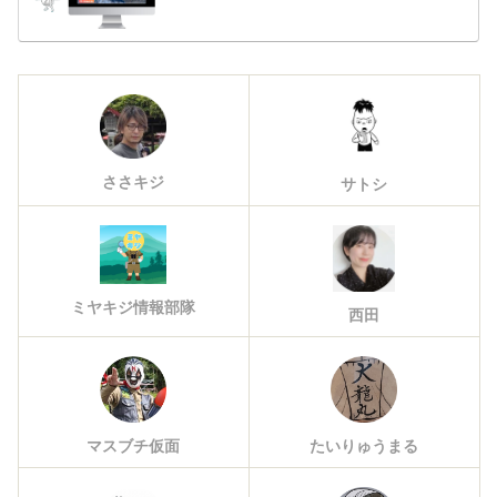
ささキジ
サトシ
ミヤキジ情報部隊
西田
マスブチ仮面
たいりゅうまる