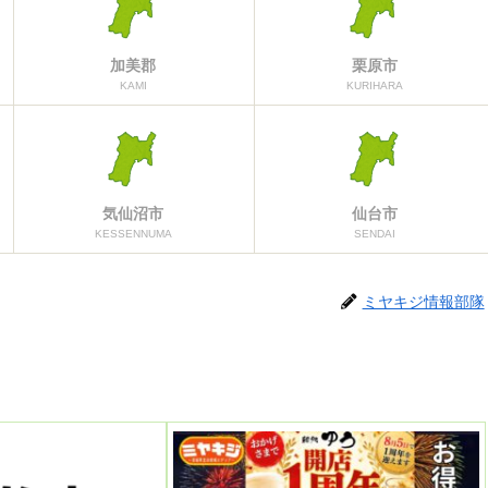
加美郡
栗原市
KAMI
KURIHARA
気仙沼市
仙台市
KESSENNUMA
SENDAI
ミヤキジ情報部隊