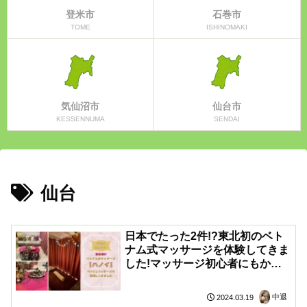
登米市
石巻市
TOME
ISHINOMAKI
気仙沼市
仙台市
KESSENNUMA
SENDAI
仙台
日本でたった2件!?東北初のベト
ナム式マッサージを体験してきま
した!マッサージ初心者にもかな
りおすすめよ!【ベトナム式リラ
クゼーション ハノイ】
中退
2024.03.19