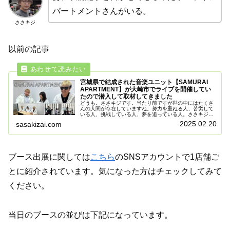
パートメントさんがいる。
ささキジ
以前の記事
宮城県で結成された音楽ユニット【SAMURAI
APARTMENT】が大崎市でライブを開催してい
たので潜入して取材してきました
どうも。ささキジです。当たり前ですが世の中にはたくさ
んの人間が存在していますね。努力を重ねる人、苦労して
いる人、挑戦している人、夢を追っている人。ささキジそ
して私のように謎の記事を自分の好きなように書いてヘラ
2025.02.20
sasakizai.com
ヘラしている人。ちなみに私が19...
ブース出展に関しては
こちら
のSNSアカウントで1店舗ご
とに紹介されています。気になった方はチェックしてみて
ください。
当日のブースの並びは下記になっています。