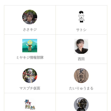
ささキジ
サトシ
ミヤキジ情報部隊
西田
マスブチ仮面
たいりゅうまる