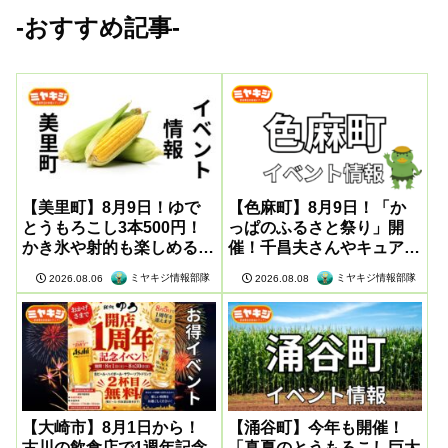
-おすすめ記事-
【美里町】8月9日！ゆで
【色麻町】8月9日！「か
とうもろこし3本500円！
っぱのふるさと祭り」開
かき氷や射的も楽しめる感
催！千昌夫さんやキュアア
謝祭が開催
イドルも登場
ミヤキジ情報部隊
ミヤキジ情報部隊
2026.08.06
2026.08.08
【大崎市】8月1日から！
【涌谷町】今年も開催！
古川の飲食店で1週年記念
「真夏のとうもろこし巨大