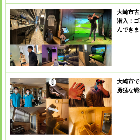
大崎市古
潜入！ゴ
んできま
大崎市で
勇猛な戦