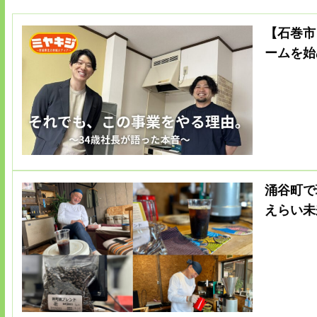
【石巻市
ームを始
涌谷町で
えらい未