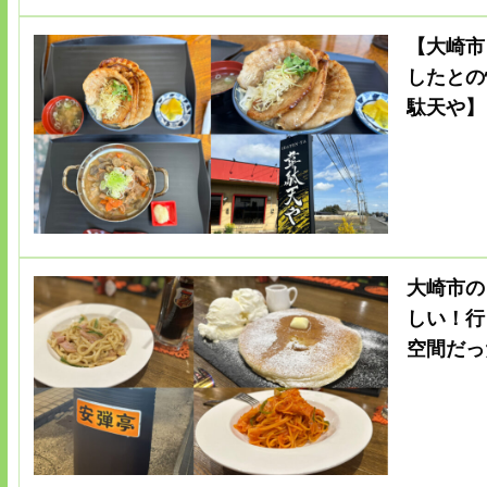
【大崎市
したとの
駄天や】
大崎市の
しい！行
空間だっ